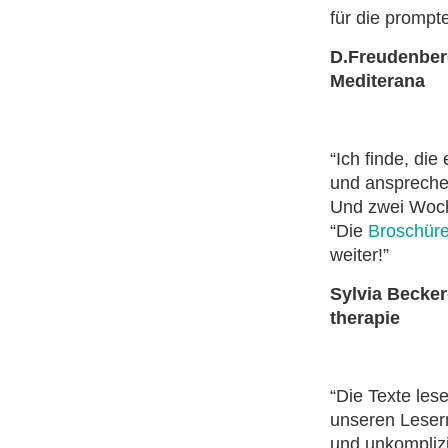
für die prompt
D.Freudenberg
Mediterana
“Ich finde, di
und anspreche
Und zwei Woch
“Die
Broschür
weiter!”
Sylvia Becker
therapie
“Die Texte les
unseren Lesern
und unkomplizi