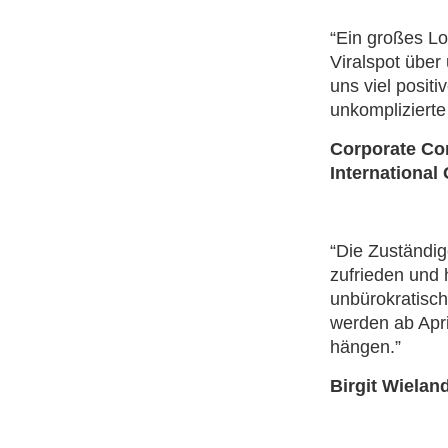
“Ein großes Lo
Viralspot über
uns viel posit
unkompliziert
Corporate Co
Internationa
“Die Zuständi
zufrieden und h
unbürokratisc
werden ab Apri
hängen.”
Birgit Wiela