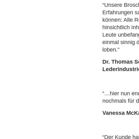
“Unsere Brosch
Erfahrungen sa
können: Alle 
hinsichtlich In
Leute unbefang
einmal sinnig 
loben.”
Dr. Thomas S
Lederindustrie
“…hier nun en
nochmals für de
Vanessa McKa
“Der Kunde ha