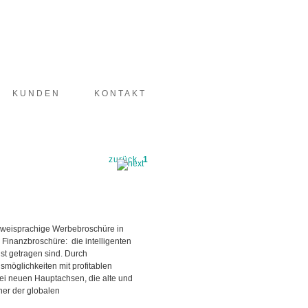
KUNDEN
KONTAKT
zurück
1
zweisprachige Werbebroschüre in
 Finanzbroschüre: die intelligenten
t getragen sind. Durch
möglichkeiten mit profitablen
ei neuen Hauptachsen, die alte und
er der globalen