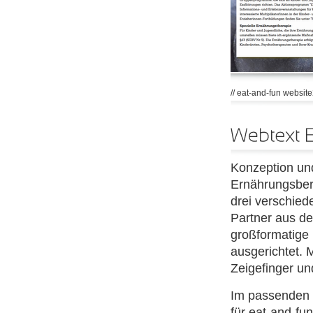
// eat-and-fun websit
Konzeption und
Ernährungsbera
drei verschied
Partner aus de
großformatige 
ausgerichtet. 
Zeigefinger un
Im passenden 
für eat-and-fun